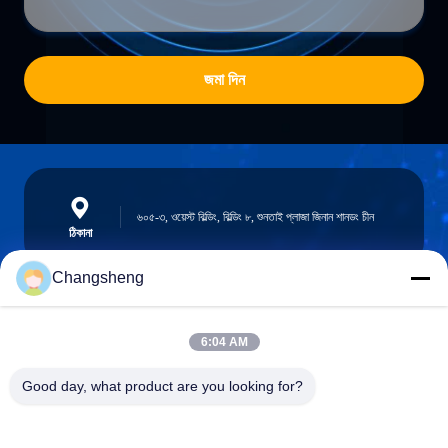
জমা দিন
৬০৫-৩, ওয়েস্ট বিল্ডিং, বিল্ডিং ৮, শুনতাই প্লাজা জিনান শানডং চীন
ঠিকানা
Changsheng
roger@decorationsculpture.com
6:04 AM
ই-মেইল
Good day, what product are you looking for?
0086-189-5315-9173