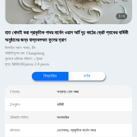
3
/
6
হাত খোদাই করা প্রাকৃতিক পাথর মার্বেল ওয়াল আর্ট দৃঢ় কাঠের ক্রেট প্যাকের বার্ষিকী
অনুষ্ঠানের জন্য বাস্তবসম্মত ফুলের ত্রাণ
উৎপত্তি স্থল: শানডং, চীন
পরিচিতিমুলক নাম: Changsheng
ন্যূনতম চাহিদার পরিমাণ: ২ টুকরা
মূল্য: $899.00/pieces 2-9 pieces
বিস্তারিত
বর্ণনা
1প্রকার:
অন্যান্য হোম সজ্জা
2অনুষ্ঠান:
বার্ষিকী
3ডিজাইন স্টাইল:
সমসাময়িক
4উপাদান:
বেলেপাথর, প্রাকৃতিক মার্বেল পাথর