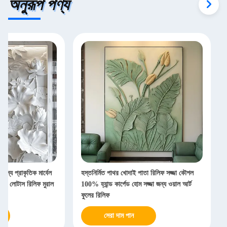
অনুরূপ পণ্য
জন্য প্রাকৃতিক মার্বেল
হস্তনির্মিত পাথর খোদাই পাতা রিলিফ সজ্জা কৌশল
ার লোটাস রিলিফ মুরাল
100% হ্যান্ড কার্পেড হোম সজ্জা জন্য ওয়াল আর্ট
ফুলের রিলিফ
সেরা দাম পান