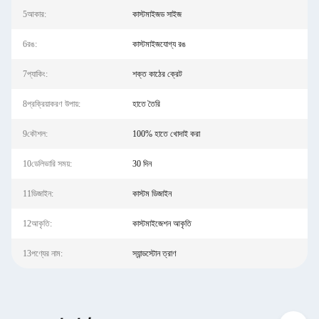
5আকার:
কাস্টমাইজড সাইজ
6রঙ:
কাস্টমাইজযোগ্য রঙ
7প্যাকিং:
শক্ত কাঠের ক্রেট
8প্রক্রিয়াকরণ উপায়:
হাতে তৈরি
9কৌশল:
100% হাতে খোদাই করা
10ডেলিভারি সময়:
30 দিন
11ডিজাইন:
কাস্টম ডিজাইন
12আকৃতি:
কাস্টমাইজেশন আকৃতি
13পণ্যের নাম:
স্যান্ডস্টোন ত্রাণ