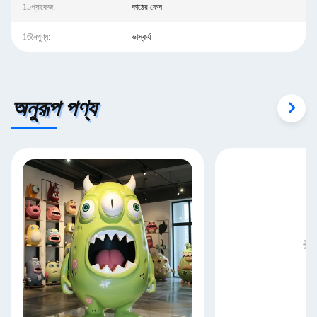
15প্যাকেজ:
কাঠের কেস
16নৈপুণ্য:
ভাস্কর্য
অনুরূপ পণ্য