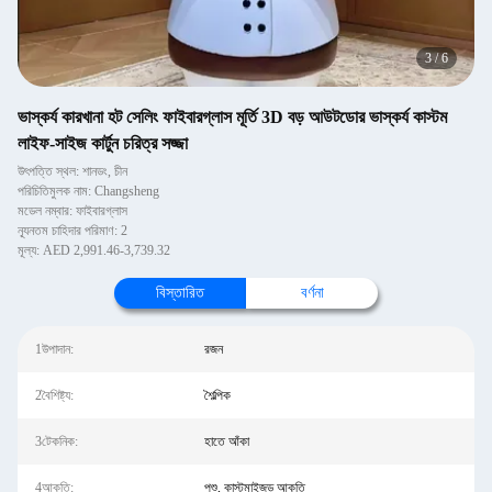
3
/
6
ভাস্কর্য কারখানা হট সেলিং ফাইবারগ্লাস মূর্তি 3D বড় আউটডোর ভাস্কর্য কাস্টম
লাইফ-সাইজ কার্টুন চরিত্র সজ্জা
উৎপত্তি স্থল: শানডং, চীন
পরিচিতিমুলক নাম: Changsheng
মডেল নম্বার: ফাইবারগ্লাস
ন্যূনতম চাহিদার পরিমাণ: 2
মূল্য: AED 2,991.46-3,739.32
বিস্তারিত
বর্ণনা
1উপাদান:
রজন
2বৈশিষ্ট্য:
শৈল্পিক
3টেকনিক:
হাতে আঁকা
4আকৃতি:
পশু, কাস্টমাইজড আকৃতি