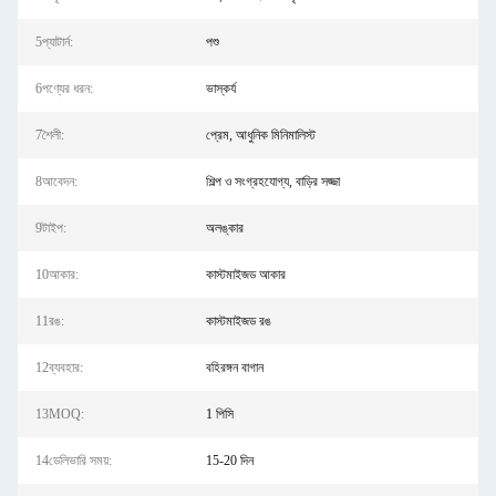
5প্যাটার্ন:
পশু
6পণ্যের ধরন:
ভাস্কর্য
7শৈলী:
প্রেম, আধুনিক মিনিমালিস্ট
8আবেদন:
শিল্প ও সংগ্রহযোগ্য, বাড়ির সজ্জা
9টাইপ:
অলঙ্কার
10আকার:
কাস্টমাইজড আকার
11রঙ:
কাস্টমাইজড রঙ
12ব্যবহার:
বহিরঙ্গন বাগান
13MOQ:
1 পিসি
14ডেলিভারি সময়:
15-20 দিন