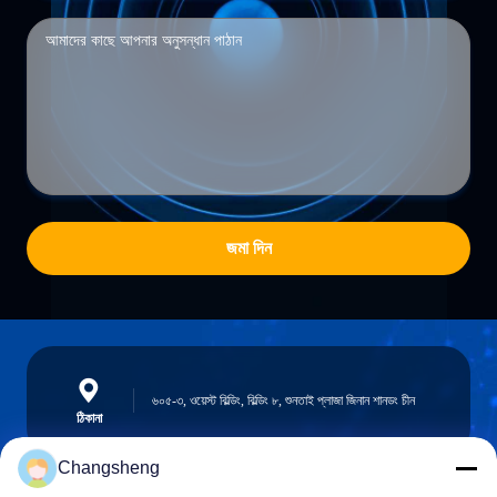
জমা দিন
৬০৫-৩, ওয়েস্ট বিল্ডিং, বিল্ডিং ৮, শুনতাই প্লাজা জিনান শানডং চীন
ঠিকানা
Changsheng